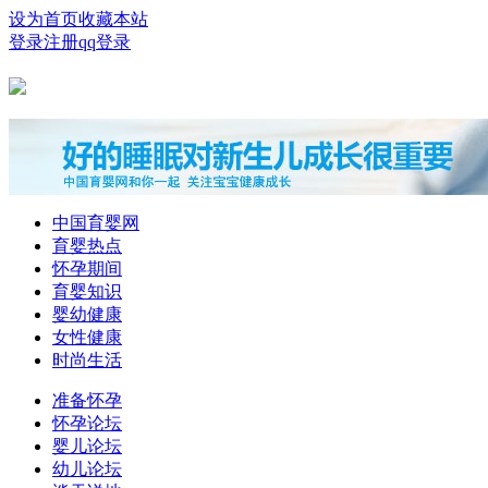
设为首页
收藏本站
登录
注册
qq登录
中国育婴网
育婴热点
怀孕期间
育婴知识
婴幼健康
女性健康
时尚生活
准备怀孕
怀孕论坛
婴儿论坛
幼儿论坛