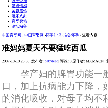
谈天说地
婚姻情感
美容服饰
娱乐八卦
育婴卖场
论坛站务
中国育婴网
›
中国育婴网
›
怀孕知识
›
准备怀孕
›
查看内容
准妈妈夏天不要猛吃西瓜
2007-10-10 23:50
|
发布者:
babylead
|
评论: 0
|
原作者: MAMACN
|
孕产妇的脾胃功能一般
口，加上抗病能力下降，
的消化吸收，对母子均不