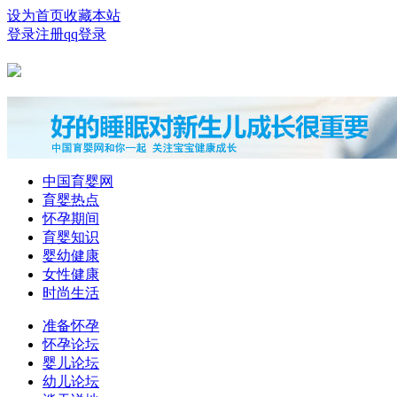
设为首页
收藏本站
登录
注册
qq登录
中国育婴网
育婴热点
怀孕期间
育婴知识
婴幼健康
女性健康
时尚生活
准备怀孕
怀孕论坛
婴儿论坛
幼儿论坛