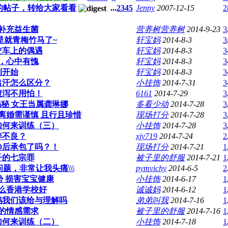
的帖子，转给大家看看
...
2
3
4
5
Jenny
2007-12-15
2
补充益生菌
营养树营养树
2014-9-23
3
是就青梅竹马了~
轩宝妈
2014-8-3
3
交车上的偶遇
轩宝妈
2014-8-3
3
，心中有愧
轩宝妈
2014-8-3
3
刻开始
轩宝妈
2014-8-3
3
出汗怎么区分？
小挂饰
2014-7-31
3
腹泻不用怕！
6161
2014-7-29
3
秘 女王当属龚琳娜
多看少动
2014-7-28
3
-离婚需谨慎 且行且珍惜
现场打分
2014-7-28
3
你如何来训练（三）
小挂饰
2014-7-28
3
养不良？
xjy719
2014-7-24
2
0后承包了吗？！
现场打分
2014-7-21
1
子的七宗罪
被子里的舒服
2014-7-21
1
题，非常让我头痛\\\
pymvichy
2014-6-5
2
势 损害宝宝健康
小挂饰
2014-6-17
1
么香港学校好
诚诚妈
2014-6-12
1
妈我们该给与理解吗
弟弟叫我
2014-7-16
1
的情感需求
被子里的舒服
2014-7-16
1
你如何来训练（二）
小挂饰
2014-7-18
1