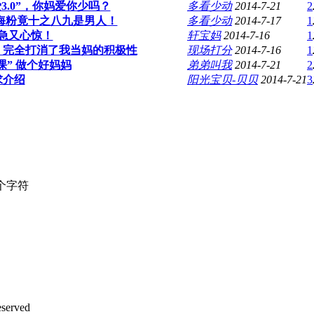
3.0”，你妈爱你少吗？
多看少动
2014-7-21
2
海粉竟十之八九是男人！
多看少动
2014-7-17
1
急又心惊！
轩宝妈
2014-7-16
1
，完全打消了我当妈的积极性
现场打分
2014-7-16
1
课” 做个好妈妈
弟弟叫我
2014-7-21
2
求介绍
阳光宝贝-贝贝
2014-7-21
3
个字符
served