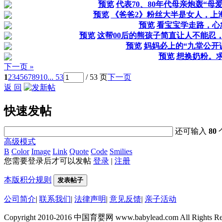
预览
代表70、80年代母亲炮轰“母爱
预览
《爸爸2》粉丝大半是女人，上
预览
看宝宝学走路，心
预览
这帮00后的熊孩子简直让人不能忍
预览
妈妈必上的“九堂公开
预览
想换奶粉。
下一页 »
1
2
3
4
5
6
7
8
9
10
... 53
/ 53 页
下一页
返 回
快速发帖
还可输入
80
高级模式
B
Color
Image
Link
Quote
Code
Smilies
您需要登录后才可以发帖
登录
|
注册
本版积分规则
发表帖子
公司简介
|
联系我们
|
法律声明
|
意见反馈
|
亲子活动
Copyright 2010-2016 中国育婴网 www.babylead.com All Rights Re