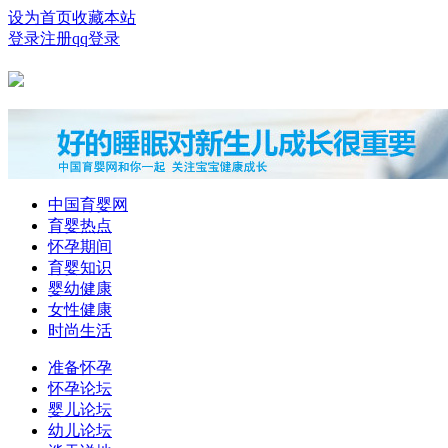
设为首页
收藏本站
登录
注册
qq登录
中国育婴网
育婴热点
怀孕期间
育婴知识
婴幼健康
女性健康
时尚生活
准备怀孕
怀孕论坛
婴儿论坛
幼儿论坛