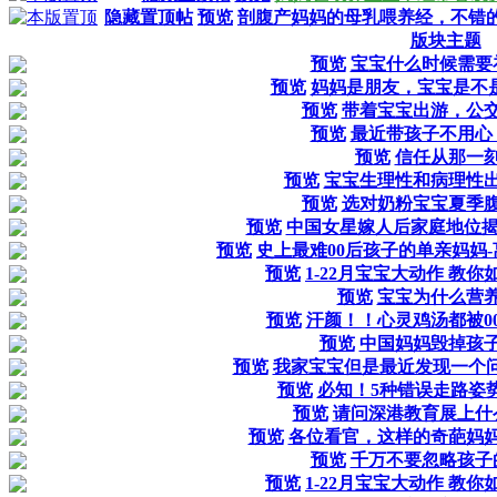
隐藏置顶帖
预览
剖腹产妈妈的母乳喂养经，不错
版块主题
预览
宝宝什么时候需要
预览
妈妈是朋友，宝宝是不
预览
带着宝宝出游，公
预览
最近带孩子不用心
预览
信任从那一
预览
宝宝生理性和病理性
预览
选对奶粉宝宝夏季
预览
中国女星嫁人后家庭地位揭
预览
史上最难00后孩子的单亲妈妈
预览
1-22月宝宝大动作 教
预览
宝宝为什么营
预览
汗颜！！心灵鸡汤都被0
预览
中国妈妈毁掉孩
预览
我家宝宝但是最近发现一个问
预览
必知！5种错误走路姿
预览
请问深港教育展上什
预览
各位看官，这样的奇葩妈
预览
千万不要忽略孩子
预览
1-22月宝宝大动作 教