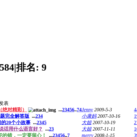
584
|
排名:
9
发表
（绝对精彩）
...
2
3
4
5
6
..
74
Jenny
2009-5-3
4
问题完全解答版
...
2
3
4
小康妈
2007-10-16
1
的20个小故事
...
2
3
4
5
大姐
2007-10-19
2
说话用什么语言好？
...
2
3
大姐
2007-11-11
1
犯的错，一定要留心！
...
2
3
4
5
6
..
7
merry
2008-1-15
3