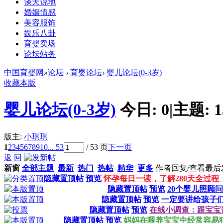
谈天说地
婚姻情感
美容服饰
娱乐八卦
育婴卖场
论坛站务
中国育婴网
»
论坛
›
育婴论坛
›
婴儿论坛(0-3岁)
收藏本版
婴儿论坛(0-3岁)
今日:
0
|
主题:
1
版主:
小琪琪
1
2
3
4
5
6
7
8
9
10
... 53
/ 53 页
下一页
返 回
新窗
全部主题
最新
热门
热帖
精华
更多
作者
回复/查看
最后
隐藏置顶帖
预览
怀孕每日一读，了解280天全过程
隐藏置顶帖
预览
20个婴儿照顾
隐藏置顶帖
预览
一定要讲给孩子们
隐藏置顶帖
预览
在线小调查：跟宝宝
隐藏置顶帖
预览
妈妈在喂养宝宝中经常容易