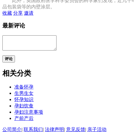
此外，英国政府医学科学委员会的科学家们发现，近几十年来
品包装袋等的内壁涂层。
收藏
分享
邀请
最新评论
评论
相关分类
准备怀孕
生男生女
怀孕知识
孕妇饮食
孕妇注意事项
产前产后
公司简介
|
联系我们
|
法律声明
|
意见反馈
|
亲子活动