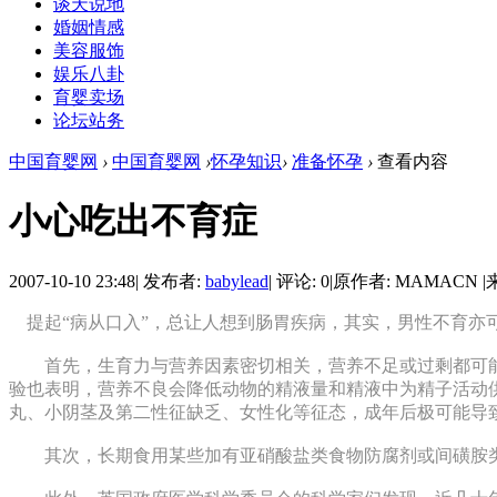
谈天说地
婚姻情感
美容服饰
娱乐八卦
育婴卖场
论坛站务
中国育婴网
›
中国育婴网
›
怀孕知识
›
准备怀孕
›
查看内容
小心吃出不育症
2007-10-10 23:48
|
发布者:
babylead
|
评论: 0
|
原作者: MAMACN
|
提起“病从口入”，总让人想到肠胃疾病，其实，男性不育亦可
首先，生育力与营养因素密切相关，营养不足或过剩都可能导
验也表明，营养不良会降低动物的精液量和精液中为精子活动
丸、小阴茎及第二性征缺乏、女性化等征态，成年后极可能导
其次，长期食用某些加有亚硝酸盐类食物防腐剂或间磺胺类