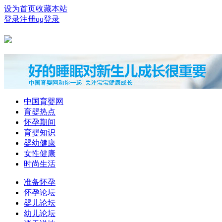
设为首页
收藏本站
登录
注册
qq登录
中国育婴网
育婴热点
怀孕期间
育婴知识
婴幼健康
女性健康
时尚生活
准备怀孕
怀孕论坛
婴儿论坛
幼儿论坛