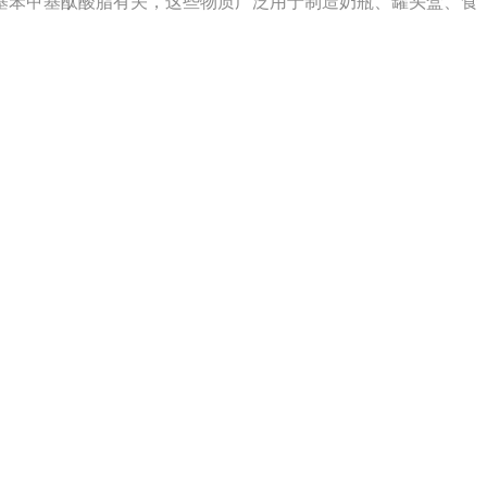
基苯甲基酞酸脂有关，这些物质广泛用于制造奶瓶、罐头盒、食