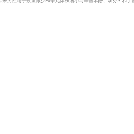
男性精子数量减少和睾丸体积缩小与辛基苯酚、双芬A 和丁