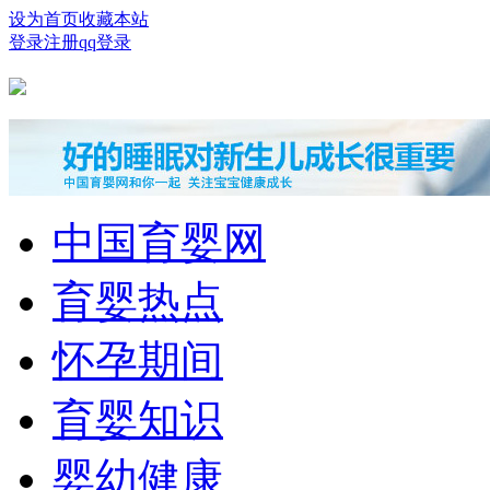
设为首页
收藏本站
登录
注册
qq登录
中国育婴网
育婴热点
怀孕期间
育婴知识
婴幼健康