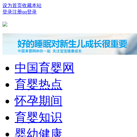
设为首页
收藏本站
登录
注册
qq登录
中国育婴网
育婴热点
怀孕期间
育婴知识
婴幼健康