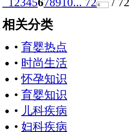
1
2
3
4
5
6
7
8
9
10
... 72
/ 7
相关分类
•
育婴热点
•
时尚生活
•
怀孕知识
•
育婴知识
•
儿科疾病
•
妇科疾病