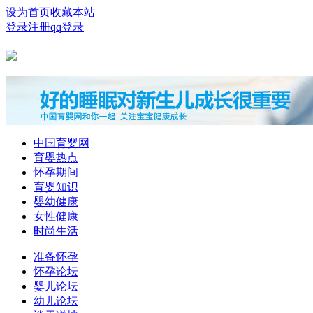
设为首页
收藏本站
登录
注册
qq登录
中国育婴网
育婴热点
怀孕期间
育婴知识
婴幼健康
女性健康
时尚生活
准备怀孕
怀孕论坛
婴儿论坛
幼儿论坛