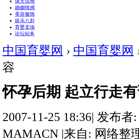
谈天说地
婚姻情感
美容服饰
娱乐八卦
育婴卖场
论坛站务
中国育婴网
›
中国育婴网
容
怀孕后期 起立行走
2007-11-25 18:36
|
发布者
MAMACN
|
来自: 网络整