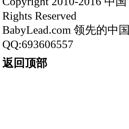
Copyright 2010-2016 中
Rights Reserved
BabyLead.com 领
QQ:693606557
返回顶部