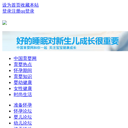
设为首页
收藏本站
登录
注册
qq登录
中国育婴网
育婴热点
怀孕期间
育婴知识
婴幼健康
女性健康
时尚生活
准备怀孕
怀孕论坛
婴儿论坛
幼儿论坛