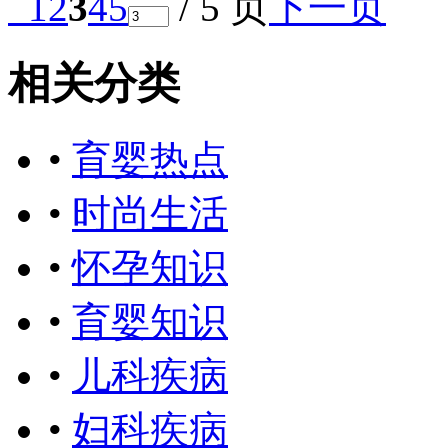
1
2
3
4
5
/ 5 页
下一页
相关分类
•
育婴热点
•
时尚生活
•
怀孕知识
•
育婴知识
•
儿科疾病
•
妇科疾病