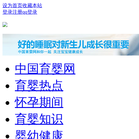
设为首页
收藏本站
登录
注册
qq登录
中国育婴网
育婴热点
怀孕期间
育婴知识
婴幼健康