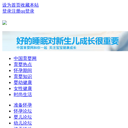
设为首页
收藏本站
登录
注册
qq登录
中国育婴网
育婴热点
怀孕期间
育婴知识
婴幼健康
女性健康
时尚生活
准备怀孕
怀孕论坛
婴儿论坛
幼儿论坛