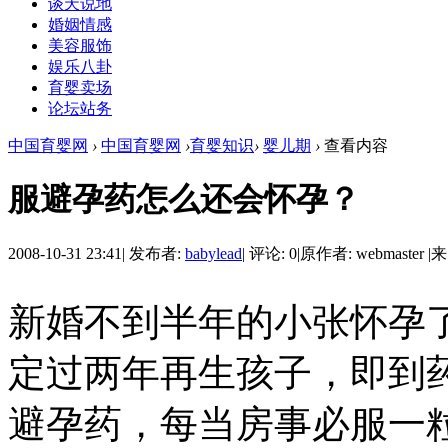
谈天说地
婚姻情感
美容服饰
娱乐八卦
育婴卖场
论坛站务
中国育婴网
›
中国育婴网
›
育婴知识
›
婴儿期
›
查看内容
服避孕药怎么还会怀孕？
2008-10-31 23:41
|
发布者:
babylead
|
评论: 0
|
原作者: webmaster
|
来
新婚不到半年的小张怀孕
定过两年再生孩子，即到药
避孕药，每当房事必服一